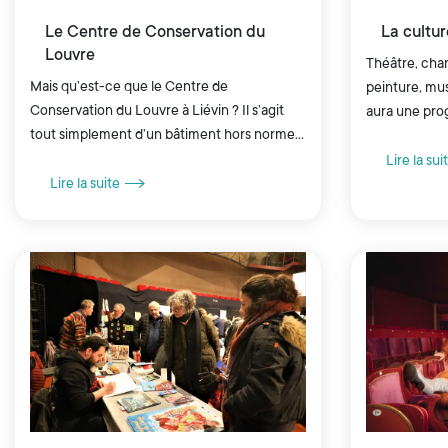
Le Centre de Conservation du
La cultur
Louvre
Théâtre, cha
Mais qu’est-ce que le Centre de
peinture, mu
Conservation du Louvre à Liévin ? Il s’agit
aura une pro
tout simplement d’un bâtiment hors norme
éclectique. E
qui accueille toutes les réserves du musée
public, retrou
Lire la sui
parisien. Rien que ça.
Lire la suite