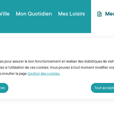
ncipal
Aller au plan du site
Ville
Mon Quotidien
Mes Loisirs
Me
ies pour assurer le bon fonctionnement et réaliser des statistiques de visit
z à l'utilisation de ces cookies. Vous pouvez à tout moment modifier vo
 consulter la page
Gestion des cookies.
a salle de spectacle ou les salles de cinéma, la Vil
rvation du Louvre qui place notre commune sur l’éc
nces
Tout accept