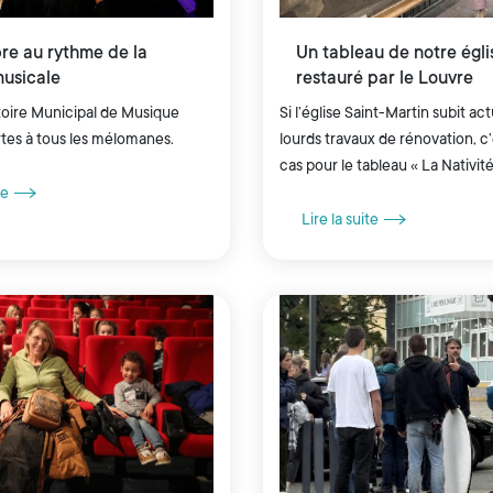
bre au rythme de la
Un tableau de notre égli
musicale
restauré par le Louvre
oire Municipal de Musique
Si l’église Saint-Martin subit a
rtes à tous les mélomanes.
lourds travaux de rénovation, c’
cas pour le tableau « La Nativité 
l’objet d’une restauration profo
te
Centre...
Lire la suite