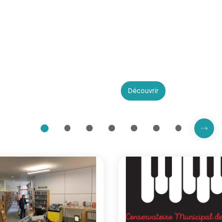
Rendez-vous au salon
Découvrir
Proch
2
3
4
5
6
7
1