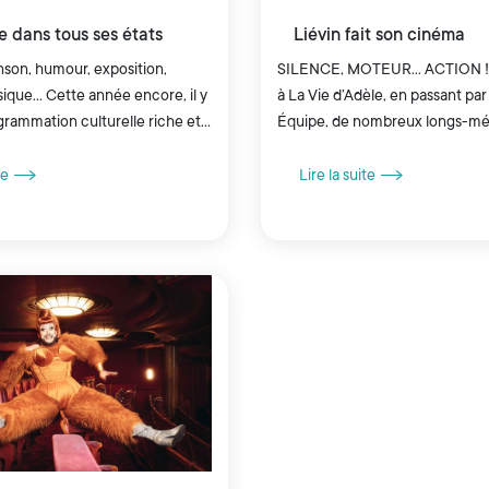
e dans tous ses états
Liévin fait son cinéma
nson, humour, exposition,
SILENCE, MOTEUR... ACTION ! De Germina
sique… Cette année encore, il y
à La Vie d’Adèle, en passant pa
grammation culturelle riche et
Équipe, de nombreux longs-mé
t l’humour, grand favori du
séries ont choisi Liévin comme
vera toute sa place...
véritable engouement...
te
Lire la suite