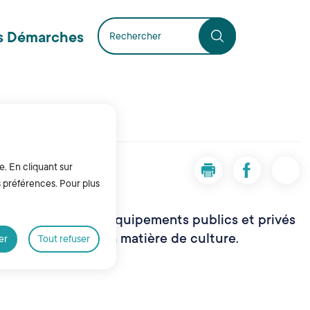
s Démarches
e. En cliquant sur
Imprimer la page Cultur
Partager la pa
Parta
s préférences. Pour plus
le de Liévin jouit d’équipements publics et privés
hiquier mondial en matière de culture.
er
Tout refuser