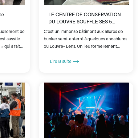
se
LE CENTRE DE CONSERVATION
DU LOUVRE SOUFFLE SES 5
BOUGIES
ctuellement de
C’est un immense bâtiment aux allures de
est aussi le
bunker semi-enterré à quelques encablures
» qui a fait
du Louvre- Lens. Un lieu formellement
nde par le
interdit aux visiteurs et sous très haute
surveillance où sont conservées...
Lire la suite