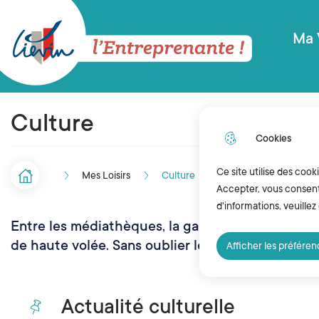
Menu principal
N
Aller au menu
Aller à la recherche
Aller au contenu pri
a
Ma 
v
Ville de Liévin
i
Culture
g
Cookies
a
t
Ce site utilise des cook
Mes Loisirs
Culture
Accueil
F
Accepter, vous consente
i
d'informations, veuillez
i
Entre les médiathèques, la galerie d’exposition, l
o
l
de haute volée. Sans oublier le centre de conse
Afficher les préfére
n
d
p
'
Actualité culturelle
r