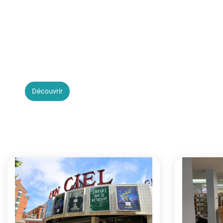
Place à « Extravaganza » !
Découvrir
Fin du carousel