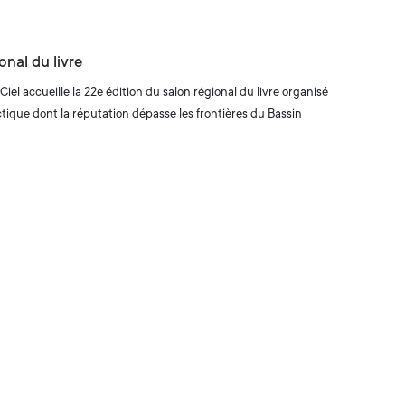
Q
C
d
nal du livre
c
Ciel accueille la 22e édition du salon régional du livre organisé
s
ectique dont la réputation dépasse les frontières du Bassin
v