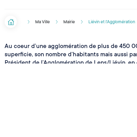
Ma Ville
Mairie
Liévin et l’Agglomération
Accueil
F
i
Au coeur d’une agglomération de plus de 450 000
l
superficie, son nombre d’habitants mais aussi par
d
Président de l’Agglomération de Lens/Liévin, 
'
A
r
Sommaire
i
a
Cliquez ci-dessous pour consulter
le site de l'agglomération
n