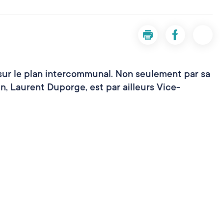
Imprimer la page Liévin
Partager la pa
Parta
sur le plan intercommunal. Non seulement par sa
in, Laurent Duporge, est par ailleurs Vice-
Zoom on image