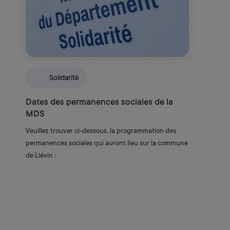
Solidarité
Dates des permanences sociales de la
N
MDS
D
Veuillez trouver ci-dessous, la programmation des
m
permanences sociales qui auront lieu sur la commune
d
de Liévin :
l
p
r
p