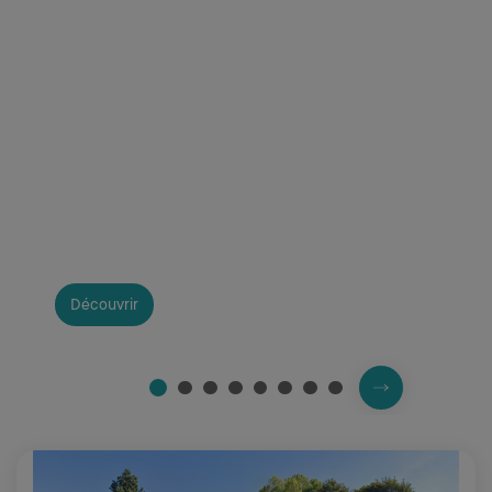
Dates des permanences sociales de la MDS
Découvrir
Prochaine slide
2
3
4
5
6
7
8
1
Fin du carousel