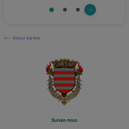
Prochaine slide
2
3
1
Fin du carousel
Retour à la liste
Retour à la liste
Suivez-nous