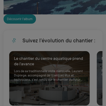
Découvrir l'album
Suivez l'évolution du chantier :
Cliquer pour passer Suivez l'évolution du chantier :
Le chantier du centre aquatique prend
Na
de l’avance
Jou
pou
Lors de sa traditionnelle visite mensuelle, Laurent
dés
Duporge, accompagné de quelques élus et
c’e
techniciens, s’est rendu sur le chantier du futur
centre aquatique. La livraison du bâtiment est
prévue...