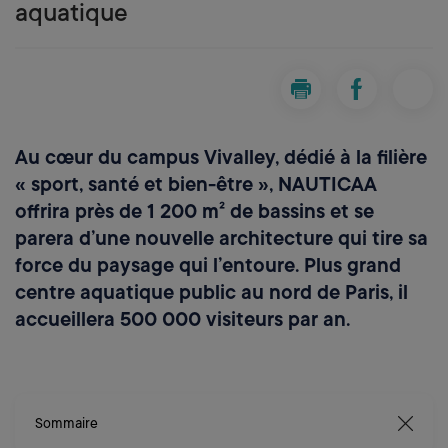
aquatique
Imprimer la page Rénova
Partager la pa
Parta
Au cœur du campus Vivalley, dédié à la filière
« sport, santé et bien-être », NAUTICAA
offrira près de 1 200 m² de bassins et se
parera d’une nouvelle architecture qui tire sa
force du paysage qui l’entoure. Plus grand
centre aquatique public au nord de Paris, il
accueillera 500 000 visiteurs par an.
Sommaire