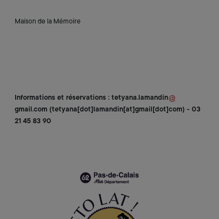
Maison de la Mémoire
Informations et réservations :
tetyana
.
lamandin
gmail
.
com
(tetyana[dot]lamandin[at]gmail[dot]com)
- 03
21 45 83 90
Zoom on image