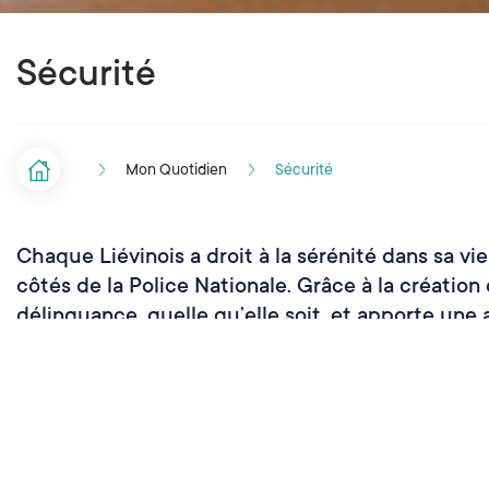
Sécurité
Mon Quotidien
Sécurité
Accueil
F
i
Chaque Liévinois a droit à la sérénité dans sa vi
l
côtés de la Police Nationale. Grâce à la créatio
d
délinquance, quelle qu’elle soit, et apporte une 
'
A
r
i