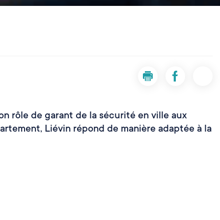
Imprimer la page Sécurit
Partager la pa
Parta
n rôle de garant de la sécurité en ville aux
épartement, Liévin répond de manière adaptée à la
Zoom on image