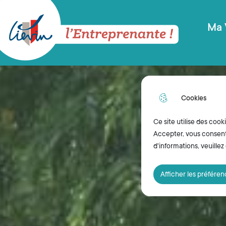
Menu principal
N
Aller au menu
Aller à la recherche
Aller au contenu pri
a
Ma 
v
Ville de Liévin
i
g
Cookies
a
t
Ce site utilise des cook
Accepter, vous consente
i
d'informations, veuillez
o
Afficher les préfére
n
p
r