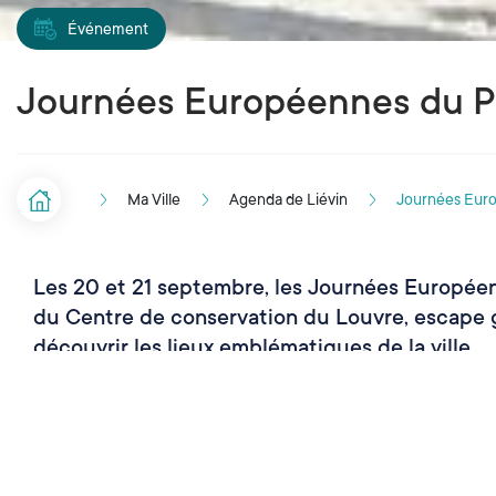
Événement
Journées Européennes du Pa
Ma Ville
Agenda de Liévin
Journées Euro
Accueil
F
i
Les 20 et 21 septembre, les Journées Européenne
l
du Centre de conservation du Louvre, escape ga
d
découvrir les lieux emblématiques de la ville.
'
A
r
Septembre
2025